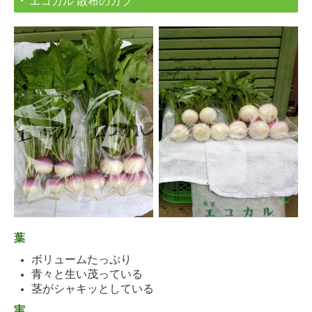
エコカル 散布のカブ
葉
ボリュームたっぷり
青々と生い茂っている
茎がシャキッとしている
実