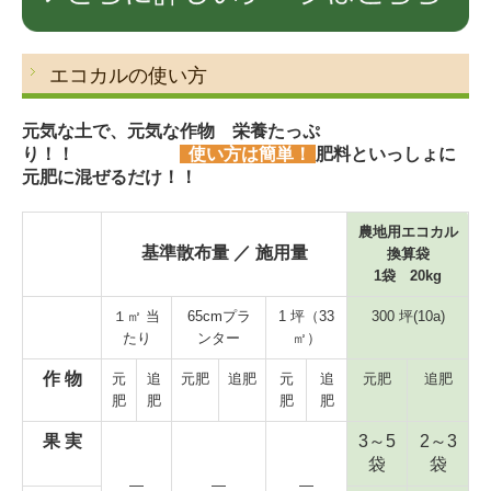
エコカルの使い方
元気な土で、元気な作物 栄養たっぷ
り！！
使い方は簡単！
肥料といっしょに
元肥に混ぜるだけ！！
農地用エコカル
基準散布量 ／ 施用量
換算袋
1袋 20kg
１㎡ 当
65cmプラ
1 坪（33
300 坪(10a)
たり
ンター
㎡）
作 物
元
追
元肥
追肥
元
追
元肥
追肥
肥
肥
肥
肥
果 実
3～5
2～3
袋
袋
―
―
―