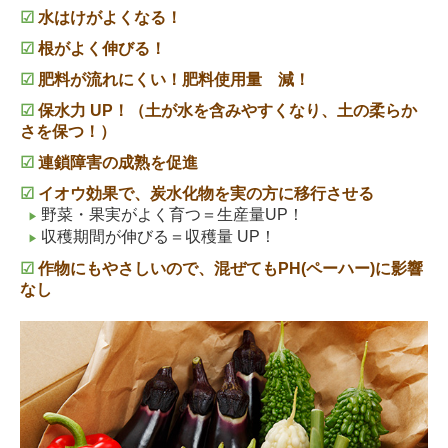
☑
水はけがよくなる！
☑
根がよく伸びる！
☑
肥料が流れにくい！肥料使用量 減！
☑
保水力 UP！（土が水を含みやすくなり、土の柔らか
さを保つ！）
☑
連鎖障害の成熟を促進
☑
イオウ効果で、炭水化物を実の方に移行させる
野菜・果実がよく育つ＝生産量UP！
▶
収穫期間が伸びる
＝収穫量 UP！
▶
☑
作物にもやさしいので、混ぜてもPH(ペーハー)に影響
なし