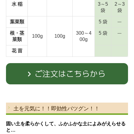
水 稲
3～5
2～3
袋
袋
葉菜類
5 袋
―
根・茎
300～4
5 袋
―
100g
100g
菜類
00g
花 苗
土を元気に！！即効性バツグン！！
固い土を柔らかくして、ふかふかな土によみがえらせる
と…