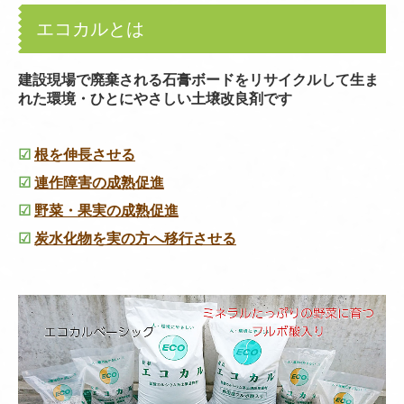
エコカルとは
建設現場で廃棄される石膏ボードをリサイクルして生ま
れた環境・ひとにやさしい土壌改良剤です
☑
根を伸長させる
☑
連作障害の成熟促進
☑
野菜・果実の成熟促進
☑
炭水化物を実の方へ移行させる